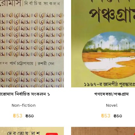
ারোমাস নির্বাচিত সংকলন ১
গণদেবতা/পঞ্চগ্রাম
Non-fiction
Novel
₹553
₹553
₹650
₹650