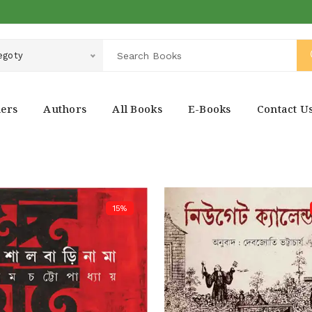
egoty
hers
Authors
All Books
E-Books
Contact U
15%