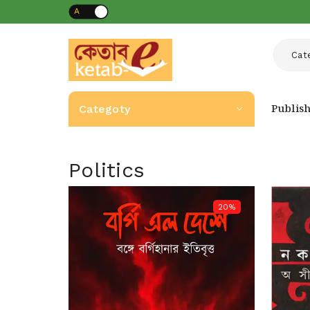
A
অ
Cat
Publis
Categoty
Politics
20%