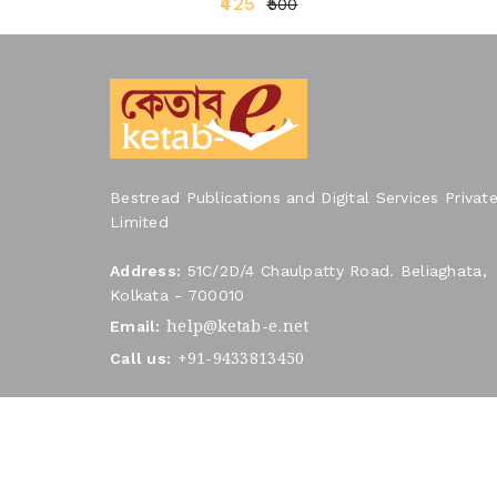
₹425
₹500
Bestread Publications and Digital Services Privat
Limited
Address:
51C/2D/4 Chaulpatty Road. Beliaghata,
Kolkata - 700010
help@ketab-e.net
Email:
+91-9433813450
Call us:
Ketab-E
Copyright © 2026
. All Rights Reserved.