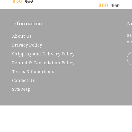
₹238
₹280
₹360
₹450
Information
N
St
About Us
we
Privacy Policy
e
Shipping and Delivery Policy
Refund & Cancellation Policy
Terms & Conditions
Contact Us
Site Map
Technophilix.
 Design By