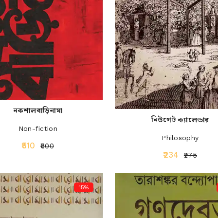
নকশালবাড়িনামা
নিউগেট ক্যালেন্ডার
Non-fiction
Philosophy
₹510
₹600
₹234
₹275
15%