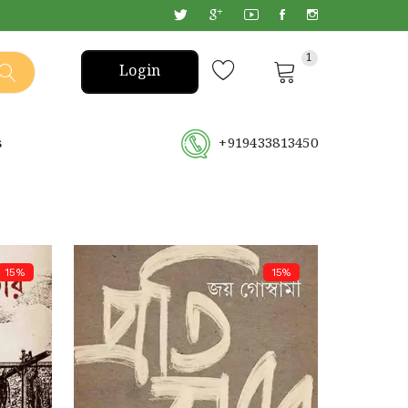
1
Login
s
+919433813450
15%
15%