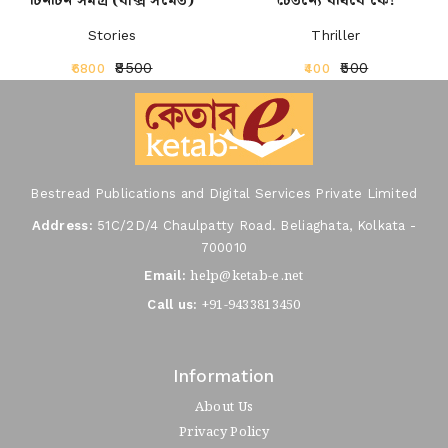
টিনটিন সমগ্র (বাক্স সমেত)
চৈতন্যে বধিবে কে!
Stories
Thriller
₹8500
₹500
₹6800
₹400
Bestread Publications and Digital Services Private Limited
Address:
51C/2D/4 Chaulpatty Road. Beliaghata, Kolkata -
700010
help@ketab-e.net
Email:
+91-9433813450
Call us:
Information
About Us
Privacy Policy