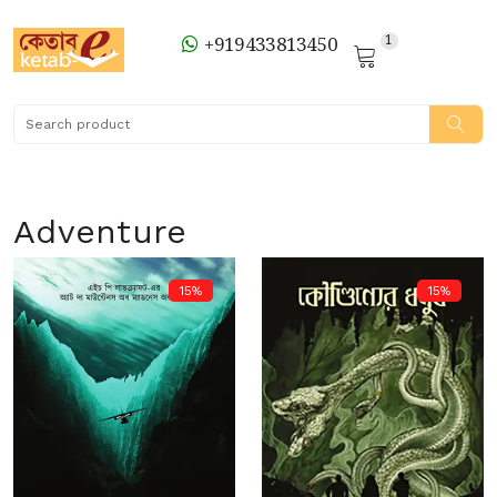
1
+919433813450
Adventure
15%
15%