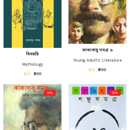
কাকাবাবু সমগ্র ৬
বিষহরি
Young Adult's Literature
Mythology
₹600
₹510
₹300
₹255
15%
15%