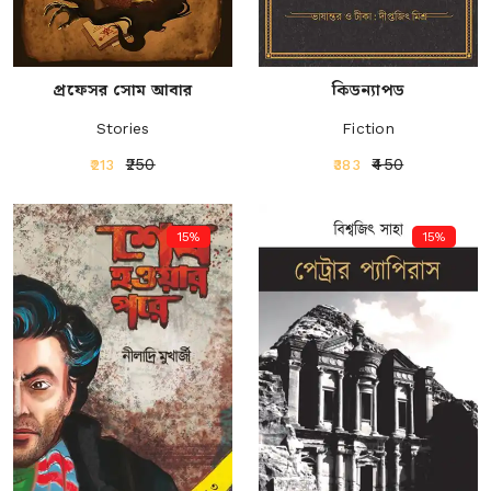
প্রফেসর সোম আবার
কিডন্যাপড
Stories
Fiction
₹250
₹450
₹213
₹383
15%
15%