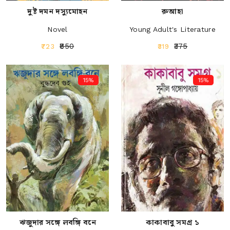
দুষ্ট দমন দস্যুমোহন
রুআহা
Novel
Young Adult's Literature
₹850
₹375
₹723
₹319
15%
15%
ঋজুদার সঙ্গে লবঙ্গি বনে
কাকাবাবু সমগ্র ১