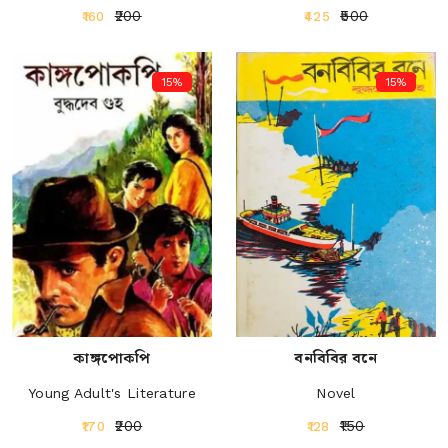
₹200
₹500
₹160
₹425
15%
15%
কাঙ্গপোকপি
বনবিবির বনে
Young Adult's Literature
Novel
₹200
₹150
₹170
₹128