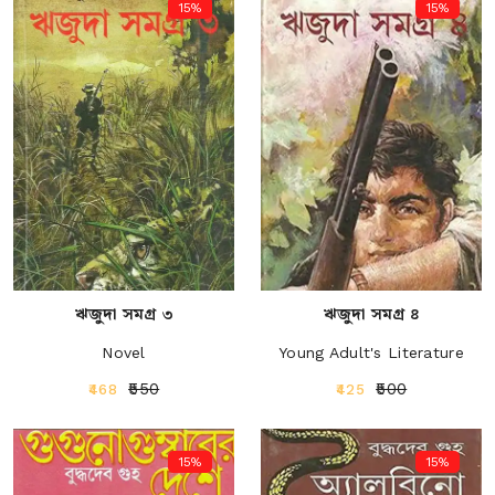
15%
15%
ঋজুদা সমগ্র ৩
ঋজুদা সমগ্র ৪
Novel
Young Adult's Literature
₹550
₹500
₹468
₹425
15%
15%