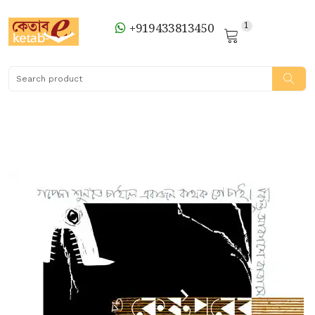
1
+919433813450