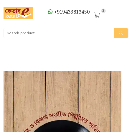
2
+919433813450