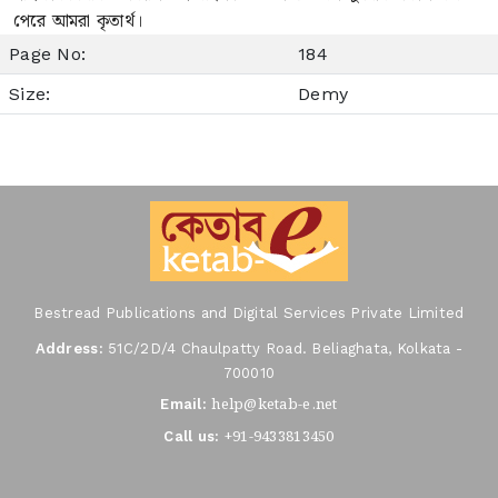
পেরে আমরা কৃতার্থ।
Page No:
184
Size:
Demy
Bestread Publications and Digital Services Private Limited
Address:
51C/2D/4 Chaulpatty Road. Beliaghata, Kolkata -
700010
help@ketab-e.net
Email:
+91-9433813450
Call us: