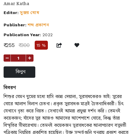
Amar Katha
সুজয় ঘোষ
Editor:
শব্দ প্রকাশন
Publisher:
Publication Year:
2022
₹ 255
₹ 300
15 %
+
কিনুন
বিবরণ
শিশুর যেমন ঘুমের মধ্যে হাসি কান্না দেয়ালা, সুরসাধকেরও তাই: সুরের
ঘোরে আলাপ বিলাপ চেতনা। প্রকৃত সুরসাধক মাত্রই চৈতন্যাধিকারী। চিৎ
যেখানে নৃত্য করে নিয়ত। সেখানেই আমরা প্রফুল্ল দর্শন করি। তেমনই
কয়েকজন; যাঁদের সুর আজও আমাদের আশেপাশে ঘোরে, কিন্তু তাঁরা
বিস্মৃতির সীমারেখায়। তেমনই কয়েকজন সুরসাধকের আলাপচারণ বসুমতী
পত্রিকায় নিয়মিত প্রকাশিত হয়েছিল। উক্ত সন্দর্ভগুলি পুনরায় প্রকাশ করতে